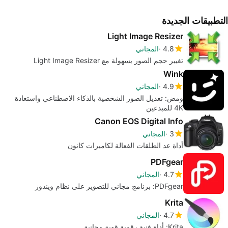
التطبيقات الجديدة
Light Image Resizer
4.8
المجاني
تغيير حجم الصور بسهولة مع Light Image Resizer
Wink
4.9
المجاني
ومض: تعديل الصور الشخصية بالذكاء الاصطناعي واستعادة
4K للمبدعين
Canon EOS Digital Info
3
المجاني
أداة عد الطلقات الفعالة لكاميرات كانون
PDFgear
4.7
المجاني
PDFgear: برنامج مجاني للتصوير على نظام ويندوز
Krita
4.7
المجاني
Krita: أداة فنية رقمية قوية مجانية