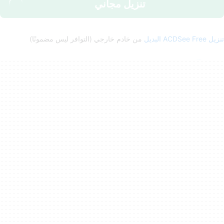
تنزيل مجاني
تنزيل ACDSee Free البديل
من خادم خارجي (التوافر ليس مضمونًا)