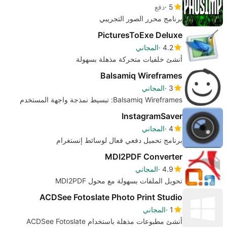
5
دفع
برنامج محرر الصور التجريبي
PicturesToExe Deluxe
4.2
المجاني
أنشئ خلفيات متحركة مذهلة بسهولة
Balsamiq Wireframes
3
المجاني
Balsamiq Wireframes: تبسيط نمذجة واجهة المستخدم
InstagramSaver
4
المجاني
برنامج تحميل دفعي فعال لوسائط إنستغرام
MDI2PDF Converter
4.9
المجاني
تحويل الملفات بسهولة مع محول MDI2PDF
ACDSee Fotoslate Photo Print Studio
1
المجاني
أنشئ مطبوعات مذهلة باستخدام ACDSee Fotoslate