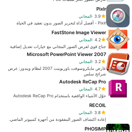
Pixlr
3.9
المجاني
Pixlr - أفضل أداة لتحرير الصور بدون تعقيد في الحياة
FastStone Image Viewer
4.2
المجاني
جناح قوي لعرض الصور المجاني مع خيارات تعديل إضافية
Microsoft PowerPoint Viewer 2007
3.2
المجاني
عارض مايكروسوفت باوربوينت 2007 لنظام ويندوز: عرض
شرائح سلس
Autodesk ReCap Pro
4.7
المجاني
حوّل الأشياء الواقعية باستخدام Autodesk ReCap Pro
RECOIL
3.8
المجاني
إعادة اكتشاف الصور المفقودة من أجهزة كمبيوتر الماضي.
PHOSIMP