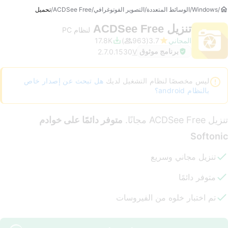
Windows
الوسائط المتعددة
التصوير الفوتوغرافي
ACDSee Free
تحميل
تنزيل
ACDSee Free
لنظام PC
المجاني
3.7
963
17.8K
برنامج موثوق
2.7.0.1530
V
ليس مخصصًا لنظام التشغيل لديك
هل تبحث عن إصدار خاص
بالنظام android؟
تنزيل ACDSee Free مجانًا.
متوفر دائمًا على خوادم
Softonic
تنزيل مجاني وسريع
متوفر دائمًا
تم اختبار خلوه من الفيروسات